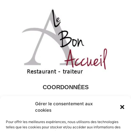
COORDONNÉES
Le Champ Clineuf,
22150
Hénon
Gérer le consentement aux
02 96 73 40 70
cookies
Mentions légales
Pour offrir les meilleures expériences, nous utilisons des technologies
telles que les cookies pour stocker et/ou accéder aux informations des
Politique de cookies