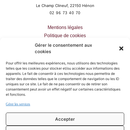
Le Champ Clineuf,
22150
Hénon
02 96 73 40 70
Mentions légales
Politique de cookies
Déclaration de confidentialité
Gérer le consentement aux
cookies
Pour offrir les meilleures expériences, nous utilisons des technologies
telles que les cookies pour stocker et/ou accéder aux informations des
appareils. Le fait de consentir à ces technologies nous permettra de
PLAN DU SITE
traiter des données telles que le comportement de navigation ou les ID
uniques sur ce site. Le fait de ne pas consentir ou de retirer son
Accueil
consentement peut avoir un effet négatif sur certaines caractéristiques
et fonctions.
Restaurant
Gérer les services
Traiteur
Actualités
Accepter
Contact